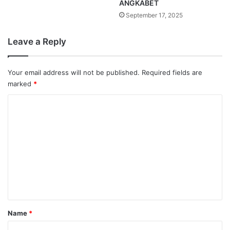
ANGKABET
September 17, 2025
Leave a Reply
Your email address will not be published.
Required fields are
marked
*
C
o
m
m
e
n
t
*
Name
*