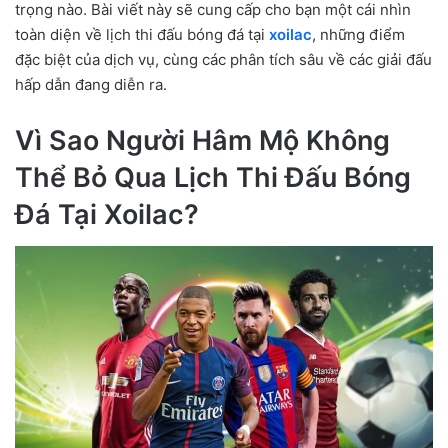
trọng nào. Bài viết này sẽ cung cấp cho bạn một cái nhìn
toàn diện về lịch thi đấu bóng đá tại
xoilac
, những điểm
đặc biệt của dịch vụ, cùng các phân tích sâu về các giải đấu
hấp dẫn đang diễn ra.
Vì Sao Người Hâm Mộ Không
Thể Bỏ Qua Lịch Thi Đấu Bóng
Đá Tại Xoilac?