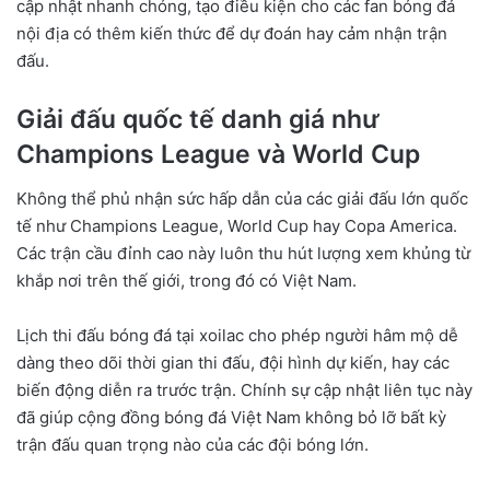
cập nhật nhanh chóng, tạo điều kiện cho các fan bóng đá
nội địa có thêm kiến thức để dự đoán hay cảm nhận trận
đấu.
Giải đấu quốc tế danh giá như
Champions League và World Cup
Không thể phủ nhận sức hấp dẫn của các giải đấu lớn quốc
tế như Champions League, World Cup hay Copa America.
Các trận cầu đỉnh cao này luôn thu hút lượng xem khủng từ
khắp nơi trên thế giới, trong đó có Việt Nam.
Lịch thi đấu bóng đá tại xoilac cho phép người hâm mộ dễ
dàng theo dõi thời gian thi đấu, đội hình dự kiến, hay các
biến động diễn ra trước trận. Chính sự cập nhật liên tục này
đã giúp cộng đồng bóng đá Việt Nam không bỏ lỡ bất kỳ
trận đấu quan trọng nào của các đội bóng lớn.