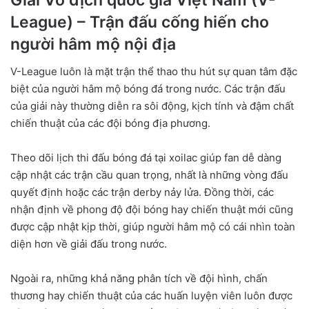
League) – Trận đấu cống hiến cho
người hâm mộ nội địa
V-League luôn là mặt trận thể thao thu hút sự quan tâm đặc
biệt của người hâm mộ bóng đá trong nước. Các trận đấu
của giải này thường diễn ra sôi động, kịch tính và đậm chất
chiến thuật của các đội bóng địa phương.
Theo dõi lịch thi đấu bóng đá tại xoilac giúp fan dễ dàng
cập nhật các trận cầu quan trọng, nhất là những vòng đấu
quyết định hoặc các trận derby nảy lửa. Đồng thời, các
nhận định về phong độ đội bóng hay chiến thuật mới cũng
được cập nhật kịp thời, giúp người hâm mộ có cái nhìn toàn
diện hơn về giải đấu trong nước.
Ngoài ra, những khả năng phân tích về đội hình, chấn
thương hay chiến thuật của các huấn luyện viên luôn được