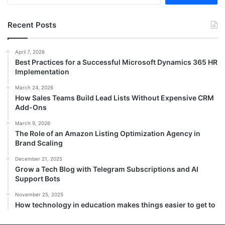
Recent Posts
April 7, 2026
Best Practices for a Successful Microsoft Dynamics 365 HR
Implementation
March 24, 2026
How Sales Teams Build Lead Lists Without Expensive CRM
Add-Ons
March 9, 2026
The Role of an Amazon Listing Optimization Agency in
Brand Scaling
December 21, 2025
Grow a Tech Blog with Telegram Subscriptions and AI
Support Bots
November 25, 2025
How technology in education makes things easier to get to