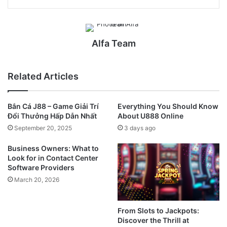
Alfa Team
Related Articles
Bắn Cá J88 – Game Giải Trí
Everything You Should Know
Đổi Thưởng Hấp Dẫn Nhất
About U888 Online
September 20, 2025
3 days ago
Business Owners: What to
Look for in Contact Center
Software Providers
March 20, 2026
From Slots to Jackpots:
Discover the Thrill at