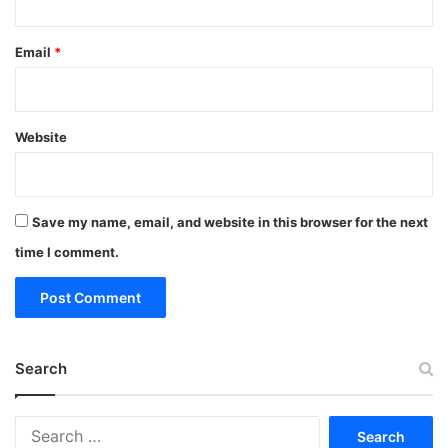
Email
*
Website
Save my name, email, and website in this browser for the next
time I comment.
Search
Search
for: