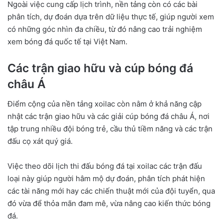
Ngoài việc cung cấp lịch trình, nền tảng còn có các bài
phân tích, dự đoán dựa trên dữ liệu thực tế, giúp người xem
có những góc nhìn đa chiều, từ đó nâng cao trải nghiệm
xem bóng đá quốc tế tại Việt Nam.
Các trận giao hữu và cúp bóng đá
châu Á
Điểm cộng của nền tảng xoilac còn nằm ở khả năng cập
nhật các trận giao hữu và các giải cúp bóng đá châu Á, nơi
tập trung nhiều đội bóng trẻ, cầu thủ tiềm năng và các trận
đấu cọ xát quý giá.
Việc theo dõi lịch thi đấu bóng đá tại xoilac các trận đấu
loại này giúp người hâm mộ dự đoán, phân tích phát hiện
các tài năng mới hay các chiến thuật mới của đội tuyển, qua
đó vừa để thỏa mãn đam mê, vừa nâng cao kiến thức bóng
đá.