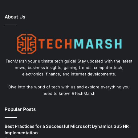
About Us
TechMarsh your ultimate tech guide! Stay updated with the latest
news, business insights, gaming trends, computer tech,
electronics, finance, and internet developments.
Dive into the world of tech with us and explore everything you
need to know! #TechMarsh
Popular Posts
Best Practices for a Successful Microsoft Dynamics 365 HR
Implementation