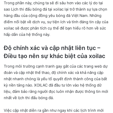
Trong phần này, chúng ta sẽ đi sâu hơn vào các lý do tại
sao Lịch thi đấu bóng đá tại xoilac lại trở thành sự lựa chọn
hàng đầu của cộng đồng yêu bóng đá Việt Nam. Những
điểm nổi bật về dịch vụ, sự tiện ích và tính đáng tin cậy của
xoilac sẽ được phân tích cụ thể để bạn hiểu rõ hơn về sức
hấp dẫn của hệ thống này.
Độ chính xác và cập nhật liên tục –
Điều tạo nên sự khác biệt của xoilac
Trong môi trường cạnh tranh gay gắt của các trang web dự
đoán và cập nhật thể thao, độ chính xác và khả năng cập
nhật nhanh chóng là yếu tố quyết định thành công của bất
kỳ nền tảng nào. XOILAC đã đầu tư lớn vào hệ thống dữ
liệu, đảm bảo rằng người đọc luôn nhận được thông tin mới
nhất về lịch thi đấu bóng đá.
Việc cập nhật diễn ra gần như ngay khi các lịch trình mới