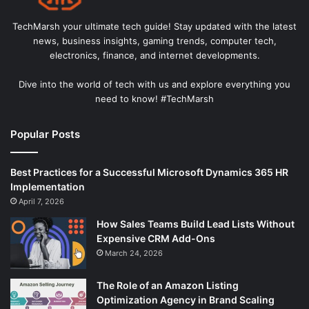
TechMarsh your ultimate tech guide! Stay updated with the latest
news, business insights, gaming trends, computer tech,
electronics, finance, and internet developments.
Dive into the world of tech with us and explore everything you
need to know! #TechMarsh
Popular Posts
Best Practices for a Successful Microsoft Dynamics 365 HR
Implementation
April 7, 2026
How Sales Teams Build Lead Lists Without
Expensive CRM Add-Ons
March 24, 2026
The Role of an Amazon Listing
Optimization Agency in Brand Scaling