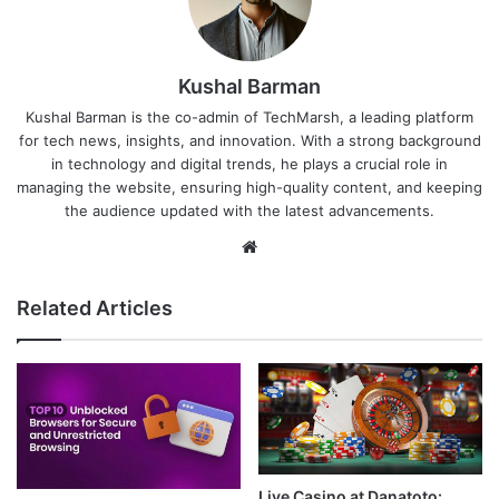
Kushal Barman
Kushal Barman is the co-admin of TechMarsh, a leading platform
for tech news, insights, and innovation. With a strong background
in technology and digital trends, he plays a crucial role in
managing the website, ensuring high-quality content, and keeping
the audience updated with the latest advancements.
Website
Related Articles
Live Casino at Danatoto: