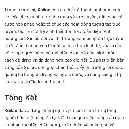
Trong tương lai,
Xoilac
còn có thể trở thành một nền tảng
với các dịch vụ phụ trợ như mua vé trực tuyến, đặt cược cá
cược hợp pháp hoặc tổ chức các hoạt động tương tác trực
tuyến, tạo ra một hệ sinh thái thể thao toàn diện. Ảnh
hưởng của
Xoilac
đối với thị trường xem bóng đá trực tuyến
là rõ ràng, bởi nó vừa là một sự lựa chọn kinh tế, vừa là cầu
nối giúp người hâm mộ thể hiện đam mê của mình một
cách dễ dàng và đa dạng hơn bao giờ hết. Sự phát triển bền
vững của
Xoilac
còn góp phần thúc đẩy thị trường cá cược,
quảng bá bóng đá trong và ngoài nước, và nâng cao giá trị
của các giải đấu trong tương lai.
Tổng Kết
Xoilac
đã và đang khẳng định vị trí của mình trong lòng
người hâm mộ bóng đá tại Việt Nam qua việc cung cấp dịch
vụ phát trực tiếp chất lượng, thân thiện và miễn phí. Với