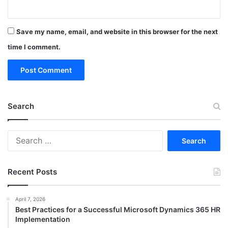
Save my name, email, and website in this browser for the next
time I comment.
Search
Search
for:
Recent Posts
April 7, 2026
Best Practices for a Successful Microsoft Dynamics 365 HR
Implementation