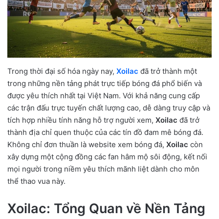
Trong thời đại số hóa ngày nay,
Xoilac
đã trở thành một
trong những nền tảng phát trực tiếp bóng đá phổ biến và
được yêu thích nhất tại Việt Nam. Với khả năng cung cấp
các trận đấu trực tuyến chất lượng cao, dễ dàng truy cập và
tích hợp nhiều tính năng hỗ trợ người xem,
Xoilac
đã trở
thành địa chỉ quen thuộc của các tín đồ đam mê bóng đá.
Không chỉ đơn thuần là website xem bóng đá,
Xoilac
còn
xây dựng một cộng đồng các fan hâm mộ sôi động, kết nối
mọi người trong niềm yêu thích mãnh liệt dành cho môn
thể thao vua này.
Xoilac: Tổng Quan về Nền Tảng