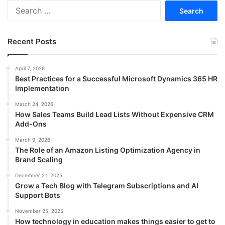
Search
for:
Recent Posts
April 7, 2026
Best Practices for a Successful Microsoft Dynamics 365 HR
Implementation
March 24, 2026
How Sales Teams Build Lead Lists Without Expensive CRM
Add-Ons
March 9, 2026
The Role of an Amazon Listing Optimization Agency in
Brand Scaling
December 21, 2025
Grow a Tech Blog with Telegram Subscriptions and AI
Support Bots
November 25, 2025
How technology in education makes things easier to get to