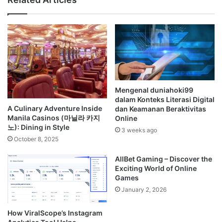
Mengenal duniahoki99
dalam Konteks Literasi Digital
A Culinary Adventure Inside
dan Keamanan Beraktivitas
Manila Casinos (마닐라 카지
Online
노): Dining in Style
3 weeks ago
October 8, 2025
AllBet Gaming – Discover the
Exciting World of Online
Games
January 2, 2026
How ViralScope’s Instagram