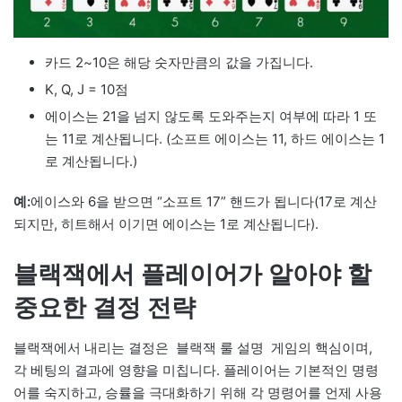
카드 2~10은 해당 숫자만큼의 값을 가집니다.
K, Q, J = 10점
에이스는 21을 넘지 않도록 도와주는지 여부에 따라 1 또
는 11로 계산됩니다. (소프트 에이스는 11, 하드 에이스는 1
로 계산됩니다.)
예:
에이스와 6을 받으면 “소프트 17” 핸드가 됩니다(17로 계산
되지만, 히트해서 이기면 에이스는 1로 계산됩니다).
블랙잭에서 플레이어가 알아야 할
중요한 결정 전략
블랙잭에서 내리는 결정은 블랙잭 룰 설명 게임의 핵심이며,
각 베팅의 결과에 영향을 미칩니다. 플레이어는 기본적인 명령
어를 숙지하고, 승률을 극대화하기 위해 각 명령어를 언제 사용