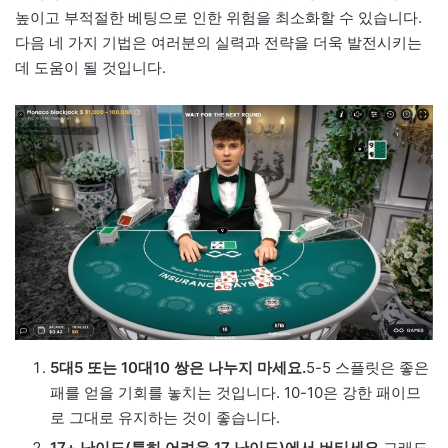
높이고 부적절한 베팅으로 인한 위험을 최소화할 수 있습니다.
다음 네 가지 기법은 여러분의 실력과 전략을 더욱 발전시키는
데 도움이 될 것입니다.
5대5 또는 10대10 쌍은 나누지 마세요.
5-5 스플릿은 좋은
패를 얻을 기회를 놓치는 것입니다. 10-10은 강한 패이므
로 그대로 유지하는 것이 좋습니다.
17+ 난이도(특히 어려운 17 난이도)에서 버티세요.
그래도