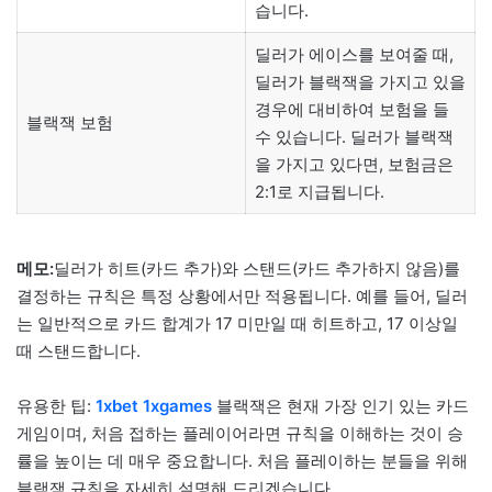
습니다.
딜러가 에이스를 보여줄 때,
딜러가 블랙잭을 가지고 있을
경우에 대비하여 보험을 들
블랙잭 보험
수 있습니다. 딜러가 블랙잭
을 가지고 있다면, 보험금은
2:1로 지급됩니다.
메모:
딜러가 히트(카드 추가)와 스탠드(카드 추가하지 않음)를
결정하는 규칙은 특정 상황에서만 적용됩니다. 예를 들어, 딜러
는 일반적으로 카드 합계가 17 미만일 때 히트하고, 17 이상일
때 스탠드합니다.
유용한 팁:
1xbet 1xgames
블랙잭은 현재 가장 인기 있는 카드
게임이며, 처음 접하는 플레이어라면 규칙을 이해하는 것이 승
률을 높이는 데 매우 중요합니다. 처음 플레이하는 분들을 위해
블랙잭 규칙을 자세히 설명해 드리겠습니다.