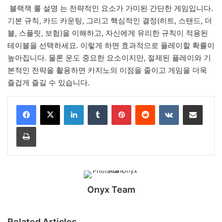
블랙잭 룰 설명 는 전략적인 요소가 가미된 ​​간단한 게임입니다.
기본 규칙, 카드 카운팅, 그리고 핵심적인 결정(히트, 스탠드, 더
블, 스플릿, 보험)을 이해하고, 자신에게 유리한 규칙이 적용된
테이블을 선택하세요. 이렇게 하면 효과적으로 플레이할 확률이
높아집니다. 물론 운도 중요한 요소이지만, 절제된 플레이와 기
본적인 전략을 활용하면 카지노의 이점을 줄이고 게임을 더욱
즐겁게 즐길 수 있습니다.
LinkedIn
Tumblr
Pinterest
Reddit
VKontakte
Share via Email
Print
Onyx Team
Related Articles