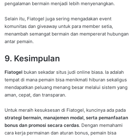
pengalaman bermain menjadi lebih menyenangkan.
Selain itu, Fiatogel juga sering mengadakan event
komunitas dan giveaway untuk para member setia,
menambah semangat bermain dan mempererat hubungan
antar pemain.
9. Kesimpulan
Fiatogel
bukan sekadar situs judi online biasa. Ia adalah
tempat di mana pemain bisa menikmati hiburan sekaligus
mendapatkan peluang menang besar melalui sistem yang
aman, cepat, dan transparan.
Untuk meraih kesuksesan di Fiatogel, kuncinya ada pada
strategi bermain, manajemen modal, serta pemanfaatan
bonus dan promosi secara cerdas
. Dengan memahami
cara kerja permainan dan aturan bonus, pemain bisa