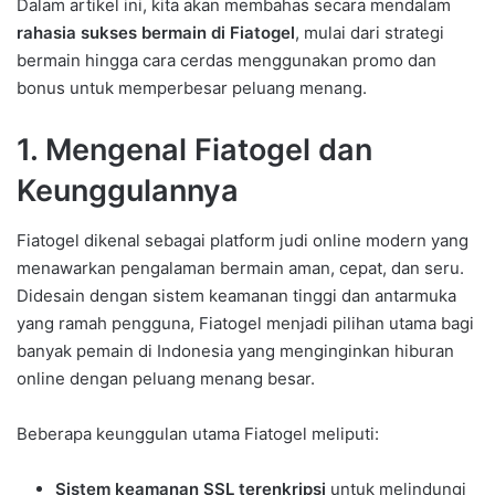
Dalam artikel ini, kita akan membahas secara mendalam
rahasia sukses bermain di Fiatogel
, mulai dari strategi
bermain hingga cara cerdas menggunakan promo dan
bonus untuk memperbesar peluang menang.
1. Mengenal Fiatogel dan
Keunggulannya
Fiatogel dikenal sebagai platform judi online modern yang
menawarkan pengalaman bermain aman, cepat, dan seru.
Didesain dengan sistem keamanan tinggi dan antarmuka
yang ramah pengguna, Fiatogel menjadi pilihan utama bagi
banyak pemain di Indonesia yang menginginkan hiburan
online dengan peluang menang besar.
Beberapa keunggulan utama Fiatogel meliputi:
Sistem keamanan SSL terenkripsi
untuk melindungi