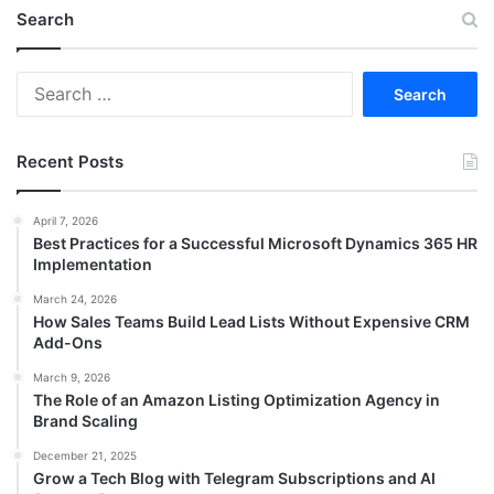
Search
Search
for:
Recent Posts
April 7, 2026
Best Practices for a Successful Microsoft Dynamics 365 HR
Implementation
March 24, 2026
How Sales Teams Build Lead Lists Without Expensive CRM
Add-Ons
March 9, 2026
The Role of an Amazon Listing Optimization Agency in
Brand Scaling
December 21, 2025
Grow a Tech Blog with Telegram Subscriptions and AI