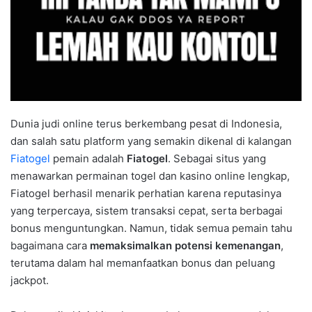
Dunia judi online terus berkembang pesat di Indonesia,
dan salah satu platform yang semakin dikenal di kalangan
Fiatogel
pemain adalah
Fiatogel
. Sebagai situs yang
menawarkan permainan togel dan kasino online lengkap,
Fiatogel berhasil menarik perhatian karena reputasinya
yang terpercaya, sistem transaksi cepat, serta berbagai
bonus menguntungkan. Namun, tidak semua pemain tahu
bagaimana cara
memaksimalkan potensi kemenangan
,
terutama dalam hal memanfaatkan bonus dan peluang
jackpot.