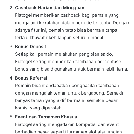
Cashback Harian dan Mingguan
Fiatogel memberikan cashback bagi pemain yang
mengalami kekalahan dalam periode tertentu. Dengan
adanya fitur ini, pemain tetap bisa bermain tanpa
terlalu khawatir kehilangan seluruh modal.
Bonus Deposit
Setiap kali pemain melakukan pengisian saldo,
Fiatogel sering memberikan tambahan persentase
bonus yang bisa digunakan untuk bermain lebih lama.
Bonus Referral
Pemain bisa mendapatkan penghasilan tambahan
dengan mengajak teman untuk bergabung. Semakin
banyak teman yang aktif bermain, semakin besar
komisi yang diperoleh.
Event dan Turnamen Khusus
Fiatogel sering mengadakan kompetisi dan event
berhadiah besar seperti turnamen slot atau undian