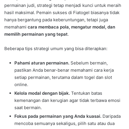
permainan judi, strategi tetap menjadi kunci untuk meraih
hasil maksimal. Pemain sukses di Fiatogel biasanya tidak
hanya bergantung pada keberuntungan, tetapi juga
memahami
cara membaca pola, mengatur modal, dan
memilih permainan yang tepat
.
Beberapa tips strategi umum yang bisa diterapkan:
Pahami aturan permainan.
Sebelum bermain,
pastikan Anda benar-benar memahami cara kerja
setiap permainan, terutama dalam togel dan slot
online.
Kelola modal dengan bijak.
Tentukan batas
kemenangan dan kerugian agar tidak terbawa emosi
saat bermain.
Fokus pada permainan yang Anda kuasai.
Daripada
mencoba semuanya sekaligus, pilih satu atau dua