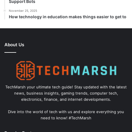
Support Bots
November 25, 2025
How technology in education makes things easier to get to
About Us
TechMarsh your ultimate tech guide! Stay updated with the latest
news, business insights, gaming trends, computer tech,
electronics, finance, and internet developments.
Dive into the world of tech with us and explore everything you
need to know! #TechMarsh