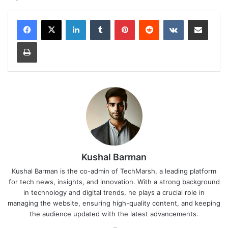
LinkedIn
Tumblr
Pinterest
Reddit
VKontakte
Share via Email
Print
Kushal Barman
Kushal Barman is the co-admin of TechMarsh, a leading platform
for tech news, insights, and innovation. With a strong background
in technology and digital trends, he plays a crucial role in
managing the website, ensuring high-quality content, and keeping
the audience updated with the latest advancements.