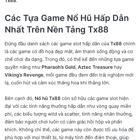
Tx88
.
Các Tựa Game Nổ Hũ Hấp Dẫn
Nhất Trên Nền Tảng Tx88
Đứng đầu danh sách các game slot hấp dẫn của
Tx88
chính
là các game có đồ họa đẹp mắt, âm thanh sống động và cơ
chế chơi đa dạng. Trong đó, có thể kể đến những tựa game
quyền năng như
Pharaoh’s Gold
,
Aztec Treasure
hay
Viking’s Revenge
, mỗi game đều đem đến trải nghiệm mới
lạ, cuốn hút và cảm xúc thăng hoa khi thắng lớn.
Bên cạnh đó,
Nổ hũ Tx88
còn sở hữu các game slot hiện
đại với các tính năng thưởng hấp dẫn như vòng quay miễn
phí, các biểu tượng wild và scatter, tính năng nhân thưởng,
đảm bảo người chơi luôn có cảm giác hồi hộp và phấn
khích. Không chỉ thế, các game này còn được tối ưu hóa để
phù hợp với mọi thiết bị, từ máy tính đến điện thoại, giúp