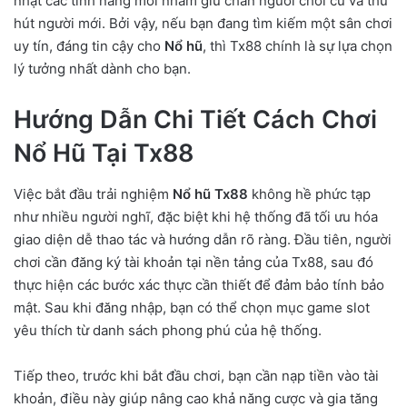
nhật các tính năng mới nhằm giữ chân người chơi cũ và thu
hút người mới. Bởi vậy, nếu bạn đang tìm kiếm một sân chơi
uy tín, đáng tin cậy cho
Nổ hũ
, thì Tx88 chính là sự lựa chọn
lý tưởng nhất dành cho bạn.
Hướng Dẫn Chi Tiết Cách Chơi
Nổ Hũ Tại Tx88
Việc bắt đầu trải nghiệm
Nổ hũ Tx88
không hề phức tạp
như nhiều người nghĩ, đặc biệt khi hệ thống đã tối ưu hóa
giao diện dễ thao tác và hướng dẫn rõ ràng. Đầu tiên, người
chơi cần đăng ký tài khoản tại nền tảng của Tx88, sau đó
thực hiện các bước xác thực cần thiết để đảm bảo tính bảo
mật. Sau khi đăng nhập, bạn có thể chọn mục game slot
yêu thích từ danh sách phong phú của hệ thống.
Tiếp theo, trước khi bắt đầu chơi, bạn cần nạp tiền vào tài
khoản, điều này giúp nâng cao khả năng cược và gia tăng