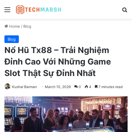
Menu
Se
Home
/
Blog
Blog
Nổ Hũ Tx88 – Trải Nghiệm
Đỉnh Cao Với Những Game
Slot Thật Sự Đỉnh Nhất
Kushal Barman
March 10, 2026
0
4
7 minutes read