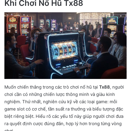
Khi Chơi Nổ Hũ Tx88
Muốn chiến thắng trong các trò chơi nổ hũ tại
Tx88
, người
chơi cần có những chiến lược thông minh và giàu kinh
nghiệm. Thứ nhất, nghiên cứu kỹ về các loại game: mỗi
game slot có cơ chế, tần suất ra thưởng và biểu tượng đặc
biệt riêng biệt. Hiểu rõ các yếu tố này giúp người chơi đưa
ra quyết định cược đúng đắn, hợp lý hơn trong từng vòng
chơi.