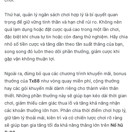
Thứ hai, quản lý ngân sách chơi hợp lý là bí quyết quan
trọng để giữ vững tinh thần và hạn chế rủi ro. Không nên
quá lạm dụng hoặc đặt cược quá cao trong một lần chơi,
đặc biệt khi chưa tự tin hoặc còn đang thử nghiệm. Hãy chia
nhỏ số tiền cược và tăng dần theo tần suất thắng của bạn,
song song đó luôn theo dõi phần thưởng, giảm cược khi
gặp vận không thuận lợi.
Ngoài ra, đừng bỏ qua các chương trình khuyến mãi, bonus
thưởng của
Tx88
như vòng quay miễn phí, cộng thưởng
hay các gói khuyến mãi dành riêng cho thành viên thân
thiết. Những phần thưởng này sẽ giúp bạn kéo dài thời gian
chơi, giảm thiểu cảm giác thua lỗ và tăng khả năng nhận
các khoản thưởng lớn hơn. Phân chia thời điểm chơi hợp lý,
giữ tâm lý thoải mái, kiên trì và có chiến lược chơi rõ ràng
sẽ giúp bạn gia tăng tối đa khả năng thắng lớn trên
Nổ hũ