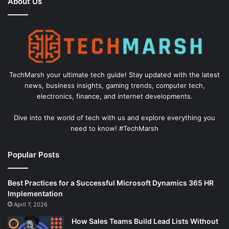
About Us
TechMarsh your ultimate tech guide! Stay updated with the latest
news, business insights, gaming trends, computer tech,
electronics, finance, and internet developments.
Dive into the world of tech with us and explore everything you
need to know! #TechMarsh
Popular Posts
Best Practices for a Successful Microsoft Dynamics 365 HR
Implementation
April 7, 2026
How Sales Teams Build Lead Lists Without