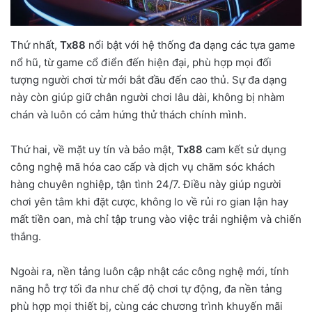
Thứ nhất,
Tx88
nổi bật với hệ thống đa dạng các tựa game
nổ hũ, từ game cổ điển đến hiện đại, phù hợp mọi đối
tượng người chơi từ mới bắt đầu đến cao thủ. Sự đa dạng
này còn giúp giữ chân người chơi lâu dài, không bị nhàm
chán và luôn có cảm hứng thử thách chính mình.
Thứ hai, về mặt uy tín và bảo mật,
Tx88
cam kết sử dụng
công nghệ mã hóa cao cấp và dịch vụ chăm sóc khách
hàng chuyên nghiệp, tận tình 24/7. Điều này giúp người
chơi yên tâm khi đặt cược, không lo về rủi ro gian lận hay
mất tiền oan, mà chỉ tập trung vào việc trải nghiệm và chiến
thắng.
Ngoài ra, nền tảng luôn cập nhật các công nghệ mới, tính
năng hỗ trợ tối đa như chế độ chơi tự động, đa nền tảng
phù hợp mọi thiết bị, cùng các chương trình khuyến mãi