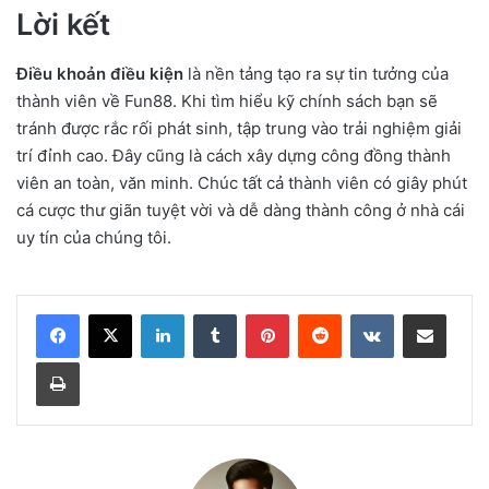
Lời kết
Điều khoản điều kiện
là nền tảng tạo ra sự tin tưởng của
thành viên về Fun88. Khi tìm hiểu kỹ chính sách bạn sẽ
tránh được rắc rối phát sinh, tập trung vào trải nghiệm giải
trí đỉnh cao. Đây cũng là cách xây dựng công đồng thành
viên an toàn, văn minh. Chúc tất cả thành viên có giây phút
cá cược thư giãn tuyệt vời và dễ dàng thành công ở nhà cái
uy tín của chúng tôi.
LinkedIn
Tumblr
Pinterest
Reddit
VKontakte
Share via Email
Print