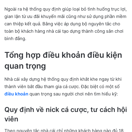
Ngoài ra hệ thống quy định giúp loại bỏ tình huống trục lợi,
gian lận từ ưu đãi khuyến mãi cũng như sử dụng phần mềm
can thiệp kết quả. Bằng việc áp dụng bộ nguyên tắc cho
toàn bộ khách hàng nhà cái tạo dựng thành công sân chơi
bình đẳng.
Tổng hợp điều khoản điều kiện
quan trọng
Nhà cái xây dựng hệ thống quy định khắt khe ngay từ khi
thành viên bắt đầu tham gia cá cược. Đặc biệt có một số
điều khoản
quan trọng sau người chơi nên tìm hiểu kỹ:
Quy định về nick cá cược, tư cách hội
viên
Theo nguyên tắc nhà cái chỉ những khách hàng nào đủ 18