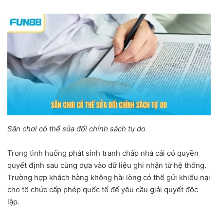
Sân chơi có thể sửa đổi chính sách tự do
Trong tình huống phát sinh tranh chấp nhà cái có quyền
quyết định sau cùng dựa vào dữ liệu ghi nhận từ hệ thống.
Trường hợp khách hàng không hài lòng có thể gửi khiếu nại
cho tổ chức cấp phép quốc tế để yêu cầu giải quyết độc
lập.