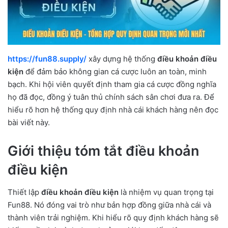
https://fun88.supply/
xây dựng hệ thống
điều khoản điều
kiện
để đảm bảo không gian cá cược luôn an toàn, minh
bạch. Khi hội viên quyết định tham gia cá cược đồng nghĩa
họ đã đọc, đồng ý tuân thủ chính sách sân chơi đưa ra. Để
hiểu rõ hơn hệ thống quy định nhà cái khách hàng nên đọc
bài viết này.
Giới thiệu tóm tắt điều khoản
điều kiện
Thiết lập
điều khoản điều kiện
là nhiệm vụ quan trọng tại
Fun88. Nó đóng vai trò như bản hợp đồng giữa nhà cái và
thành viên trải nghiệm. Khi hiểu rõ quy định khách hàng sẽ