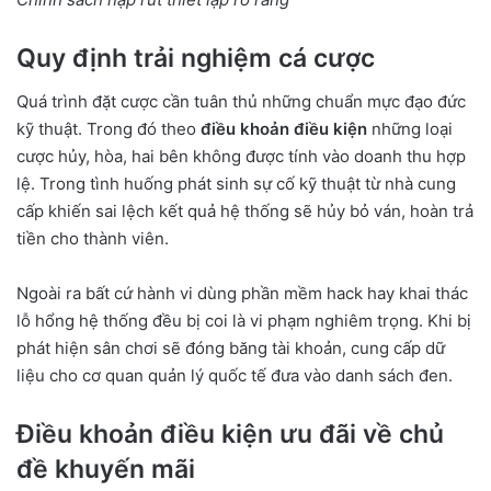
Quy định trải nghiệm cá cược
Quá trình đặt cược cần tuân thủ những chuẩn mực đạo đức
kỹ thuật. Trong đó theo
điều khoản điều kiện
những loại
cược hủy, hòa, hai bên không được tính vào doanh thu hợp
lệ. Trong tình huống phát sinh sự cố kỹ thuật từ nhà cung
cấp khiến sai lệch kết quả hệ thống sẽ hủy bỏ ván, hoàn trả
tiền cho thành viên.
Ngoài ra bất cứ hành vi dùng phần mềm hack hay khai thác
lỗ hổng hệ thống đều bị coi là vi phạm nghiêm trọng. Khi bị
phát hiện sân chơi sẽ đóng băng tài khoản, cung cấp dữ
liệu cho cơ quan quản lý quốc tế đưa vào danh sách đen.
Điều khoản điều kiện ưu đãi về chủ
đề khuyến mãi