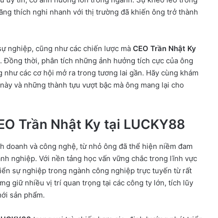
ăng thích nghi nhanh với thị trường đã khiến ông trở thành
, sự nghiệp, cũng như các chiến lược mà
CEO Trần Nhật Ky
. Đồng thời, phân tích những ảnh hưởng tích cực của ông
ng như các cơ hội mở ra trong tương lai gần. Hãy cùng khám
 này và những thành tựu vượt bậc mà ông mang lại cho
CEO Trần Nhật Ky tại LUCKY88
nh doanh và công nghệ, từ nhỏ ông đã thể hiện niềm đam
oanh nghiệp. Với nền tảng học vấn vững chắc trong lĩnh vực
iển sự nghiệp trong ngành công nghiệp trực tuyến từ rất
ừng giữ nhiều vị trí quan trọng tại các công ty lớn, tích lũy
mới sản phẩm.