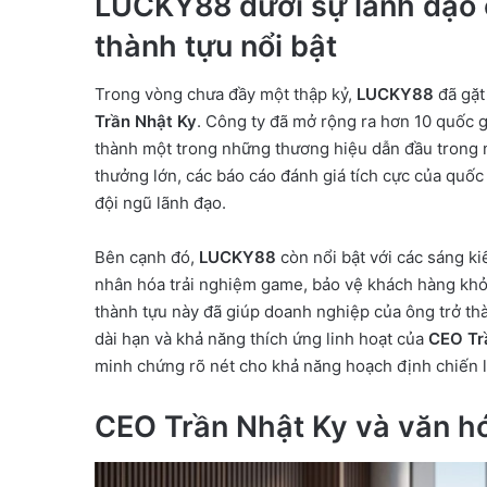
LUCKY88 dưới sự lãnh đạo 
thành tựu nổi bật
Trong vòng chưa đầy một thập kỷ,
LUCKY88
đã gặt 
Trần Nhật Ky
. Công ty đã mở rộng ra hơn 10 quốc gi
thành một trong những thương hiệu dẫn đầu trong n
thưởng lớn, các báo cáo đánh giá tích cực của quốc
đội ngũ lãnh đạo.
Bên cạnh đó,
LUCKY88
còn nổi bật với các sáng ki
nhân hóa trải nghiệm game, bảo vệ khách hàng khỏi 
thành tựu này đã giúp doanh nghiệp của ông trở th
dài hạn và khả năng thích ứng linh hoạt của
CEO Tr
minh chứng rõ nét cho khả năng hoạch định chiến l
CEO Trần Nhật Ky và văn h