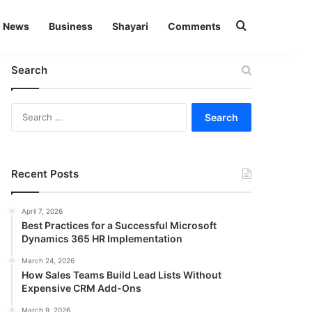
Search for
News
Business
Shayari
Comments
Search
Search
for:
Recent Posts
April 7, 2026
Best Practices for a Successful Microsoft
Dynamics 365 HR Implementation
March 24, 2026
How Sales Teams Build Lead Lists Without
Expensive CRM Add-Ons
March 9, 2026