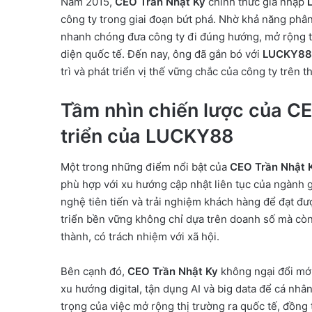
Năm 2015,
CEO Trần Nhật Ky
chính thức gia nhập
công ty trong giai đoạn bứt phá. Nhờ khả năng phân
nhanh chóng đưa công ty đi đúng hướng, mở rộng th
diện quốc tế. Đến nay, ông đã gắn bó với
LUCKY88
trì và phát triển vị thế vững chắc của công ty trên t
Tầm nhìn chiến lược của CE
triển của LUCKY88
Một trong những điểm nổi bật của
CEO Trần Nhật 
phù hợp với xu hướng cập nhật liên tục của ngành 
nghệ tiên tiến và trải nghiệm khách hàng để đạt đ
triển bền vững không chỉ dựa trên doanh số mà còn
thành, có trách nhiệm với xã hội.
Bên cạnh đó,
CEO Trần Nhật Ky
không ngại đổi mới
xu hướng digital, tận dụng AI và big data để cá n
trọng của việc mở rộng thị trường ra quốc tế, đồng t