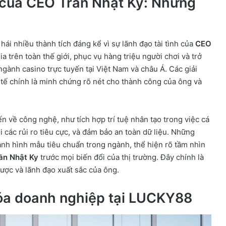
của CEO Trần Nhật Ky: Những
hái nhiều thành tích đáng kể vì sự lãnh đạo tài tình của
CEO
a trên toàn thế giới, phục vụ hàng triệu người chơi và trở
gành casino trực tuyến tại Việt Nam và châu Á. Các giải
 tế chính là minh chứng rõ nét cho thành công của ông và
ến về công nghệ, như tích hợp trí tuệ nhân tạo trong việc cá
các rủi ro tiêu cực, và đảm bảo an toàn dữ liệu. Những
ành hình mẫu tiêu chuẩn trong ngành, thể hiện rõ tầm nhìn
ần Nhật Ky
trước mọi biến đổi của thị trường. Đây chính là
ược và lãnh đạo xuất sắc của ông.
óa doanh nghiệp tại LUCKY88