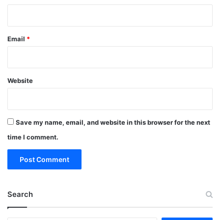
Email
*
Website
Save my name, email, and website in this browser for the next
time I comment.
Search