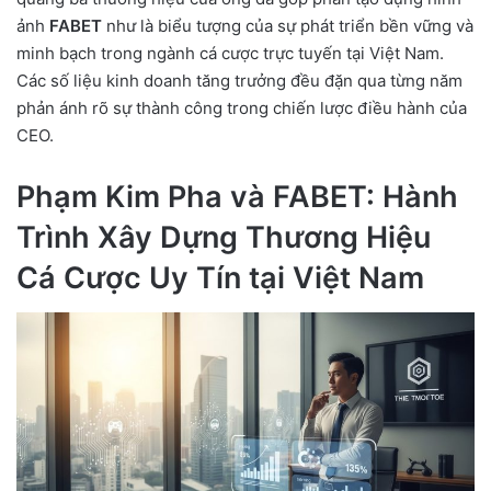
ảnh
FABET
như là biểu tượng của sự phát triển bền vững và
minh bạch trong ngành cá cược trực tuyến tại Việt Nam.
Các số liệu kinh doanh tăng trưởng đều đặn qua từng năm
phản ánh rõ sự thành công trong chiến lược điều hành của
CEO.
Phạm Kim Pha và FABET: Hành
Trình Xây Dựng Thương Hiệu
Cá Cược Uy Tín tại Việt Nam