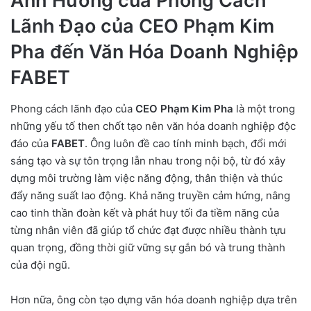
Ảnh Hưởng của Phong Cách
Lãnh Đạo của CEO Phạm Kim
Pha đến Văn Hóa Doanh Nghiệp
FABET
Phong cách lãnh đạo của
CEO Phạm Kim Pha
là một trong
những yếu tố then chốt tạo nên văn hóa doanh nghiệp độc
đáo của
FABET
. Ông luôn đề cao tính minh bạch, đổi mới
sáng tạo và sự tôn trọng lẫn nhau trong nội bộ, từ đó xây
dựng môi trường làm việc năng động, thân thiện và thúc
đẩy năng suất lao động. Khả năng truyền cảm hứng, nâng
cao tinh thần đoàn kết và phát huy tối đa tiềm năng của
từng nhân viên đã giúp tổ chức đạt được nhiều thành tựu
quan trọng, đồng thời giữ vững sự gắn bó và trung thành
của đội ngũ.
Hơn nữa, ông còn tạo dựng văn hóa doanh nghiệp dựa trên