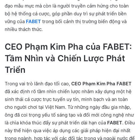
đạo mẫu mực mà còn là người truyền cảm hứng cho toàn
bộ hệ thống cá cược, góp phần duy trì sự phát triển bền
vững của
FABET
trong bối cảnh thị trường biến động và
nhiều thách thức.
CEO Phạm Kim Pha của FABET:
Tầm Nhìn và Chiến Lược Phát
Triển
Trong vai trò lãnh đạo tối cao,
CEO Phạm Kim Pha FABET
đã xác định rõ tầm nhìn chiến lược nhằm xây dựng một hệ
sinh thái cá cược trực tuyến uy tín, minh bạch và an toàn
cho người chơi tại Việt Nam. Từ những ngày đầu gia nhập,
ông đã coi trọng yếu tố sáng tạo và đổi mới công nghệ như
là chìa khóa thúc đẩy sự phát triển dài hạn của
FABET
. Điều
này thể hiện qua việc áp dụng các giải pháp hiện đại nhất
trong ngành, hợp tác với các đối tác trong và ngoài nước để